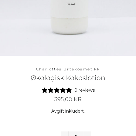
Charlottes Urtekosmetikk
Økologisk Kokoslotion
0 reviews
Vanlig
Salgspris
395,00 KR
pris
Avgift inkludert.