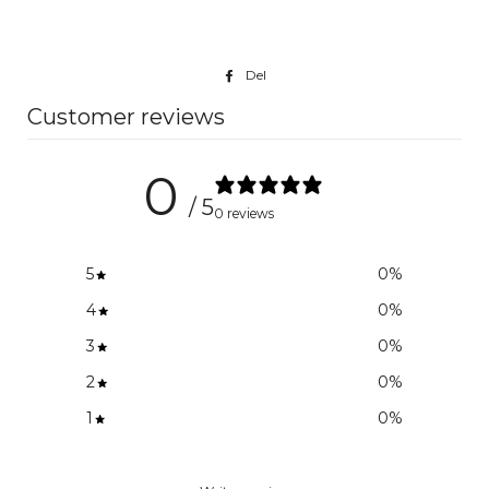
Del
Del
på
Customer reviews
Facebook
0
/ 5
0 reviews
5
0
%
4
0
%
3
0
%
2
0
%
1
0
%