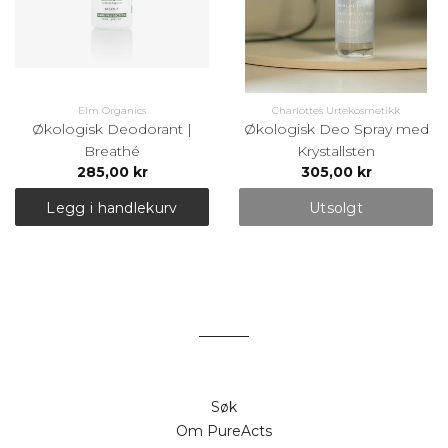
Elm Organics
Charlottes Urtekosmetikk
Økologisk Deodorant |
Økologisk Deo Spray med
Breathé
Krystallsten
285,00 kr
305,00 kr
Legg i handlekurv
Utsolgt
Søk
Om PureActs