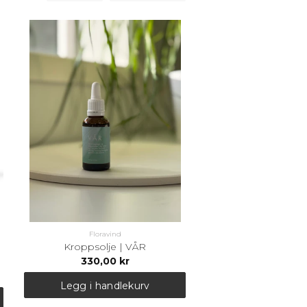
Valentinsdag
Floravind
Kroppsolje | VÅR
330,00 kr
Legg i handlekurv