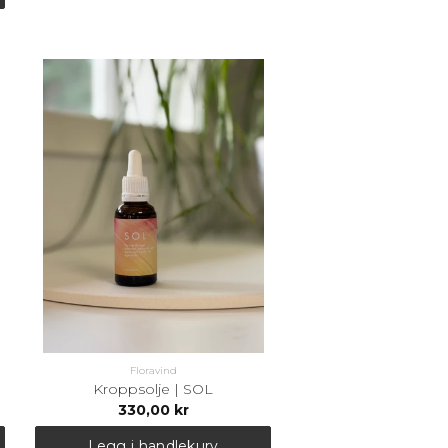
Floravind
Kroppsolje | SOL
330,00 kr
Legg i handlekurv