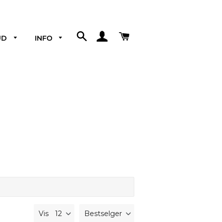
SØK
LOGG PÅ
HANDLEKURV
UD
INFO
Gavekort
Medlemsvilkår
Gavesett
Under 200kr
Under 100kr
Morsdag &
Vis
Bestselger