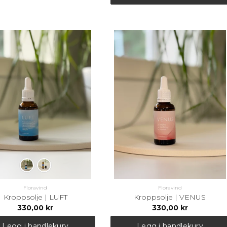
Setting Spray
Eco Glitter
Sminkekoster
Redskaper
Sminkemappe
Floravind
Floravind
Kroppsolje | LUFT
Kroppsolje | VENUS
330,00 kr
330,00 kr
Legg i handlekurv
Legg i handlekurv