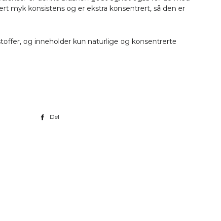
ært myk konsistens og er ekstra konsentrert, så den er
Setting Spray
Eco Glitter
lstoffer, og inneholder kun naturlige og konsentrerte
Sminkekoster
Redskaper
Sminkemappe
Del
Del
på
Facebook