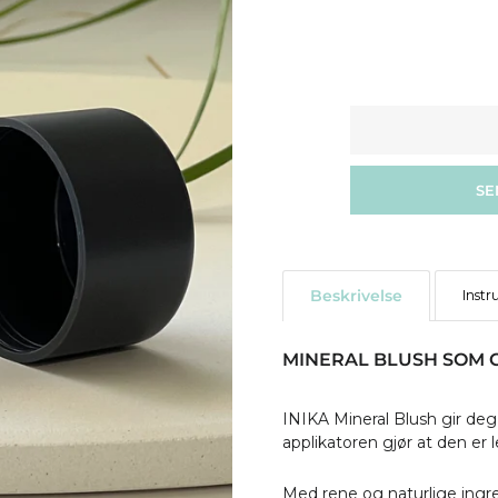
SE
Beskrivelse
Instr
MINERAL BLUSH SOM G
INIKA Mineral Blush gir deg
applikatoren gjør at den er l
Med rene og naturlige ingr