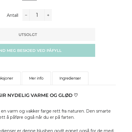
Hånd & Fotpleie
Øyekrem
Valentinsdag
Kopping
Ansiktspleie Herre
Yoga
Ørepynt
Setting Pudder
Interiør & Dekor
Neglepleie
Vippeserum
Antall
Amming
Kroppspleie Herre
Hårpynt
Bronzer &
Røkelse
−
+
Intimpleie
Leppe &
Contour
Bad
Strekkmerker
Hårpleie Herre
Tøyvesker
Munnpleie
Krystaller &
Deodorant
UTSOLGT
Balm & Salve
Blush
Solpleie
Steiner
Skjegg &
Toalettmapper
Behandling
Barbering
Barbering
Redskaper
Highlighter
Kuldekrem
Klesvask
ND MEG BESKJED VED PÅFYLL
Tilbehør
Insektspray
Deodorant
Øyenskygge
Renhold
Tilbehør
Eyeliner
Kjøkken
uksjoner
Mer info
Ingredienser
Maskara
Baderom
Bryn
IR NYDELIG VARME OG GLØD ♡
Soverom
Lipliner
 en varm og vakker farge rett fra naturen. Den smarte
Lip Gloss & Balm
ett å påføre også når du er på farten.
Leppestift
edienser er denne blushen godt egnet også for de med