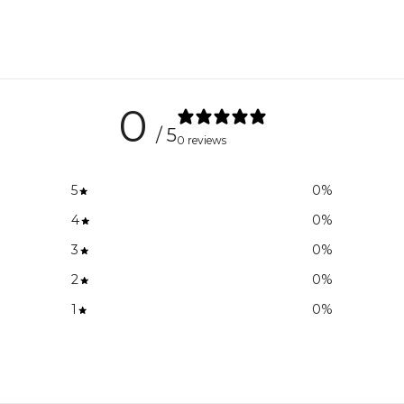
0
/ 5
0 reviews
5
0
%
4
0
%
3
0
%
2
0
%
1
0
%